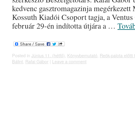
kedvenc gasztromagazinja megérkezett
Kossuth Kiadói Csoport tagja, a Ventu
február 29-én indította útjára a …
Tová
Posted in
Június 11. (hétfő)
,
Könyvbemutató
,
Reök-palota előtti 
Bálint
,
Rafai Gábor
|
Leave a comment