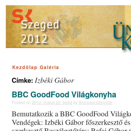
Kezdőlap
Galéria
Izbéki Gábor
Címke:
BBC GoodFood Világkonyha
Posted on
2012. május 22. kedd
by
Somogyi-könyvtár
Bemutatkozik a BBC GoodFood Világk
Vendégek: Izbéki Gábor főszerkesztő és
szerkesztő Beszélgetőtárs: Rafai Gábor ú