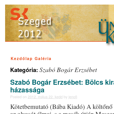
Kezdőlap
Galéria
Szabó Bogár Erzsébet
Kategória:
Szabó Bogár Erzsébet: Bölcs kir
házassága
Posted on
2012. május 22. kedd
by
jenofi
Kötetbemutató (Bába Kiadó) A költőnő v
az olvasót álmai, s a mesék útján Meseo