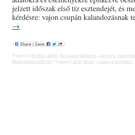
jelzett időszak első tíz esztendejét, és 
kérdésre: vajon csupán kalandozásnak 
→
Posted in
Benkő László
,
Író-olvasó találkozó
,
Június 9. (szombat
Reök-palota előtti tér
|
Tagged
Lázár István
|
Leave a comment