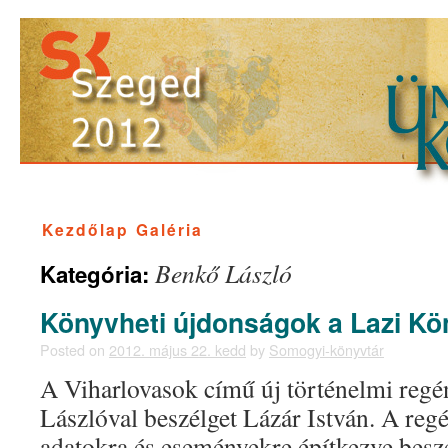
Kezdőlap
Galéria
Benkő László
Kategória:
Könyvheti újdonságok a Lazi Kö
Posted on
2012. május 22. kedd
by
Somogyi-könyvtár
A Viharlovasok című új történelmi regé
Lászlóval beszélget Lázár István. A regé
adatokra és eseményekre építkezve beszé