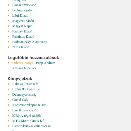
Lazi Könyvkiadó
Lectum Kiadó
Libri Kiadó
Magvető Kiadó
Magyar Napló
Pagony Kiadó
Palatinus Kiadó
Podmaniczky Alapítvány
zEtna Kiadó
Legutóbbi hozzászólások
Orbán Orsolya
-
Papp Andrea:
Kétszáz félperces
Könyvjelzők
Bába és Társai Kft.
Bibliotéka Egyesület
Délmagyarország
Grand Café
Könyvmolyképző Kiadó
Lazi Könyvkiadó
MR6 A régió rádiója
MTG Metro Gratis Kft.
Pardon kritikai kultúrmenza