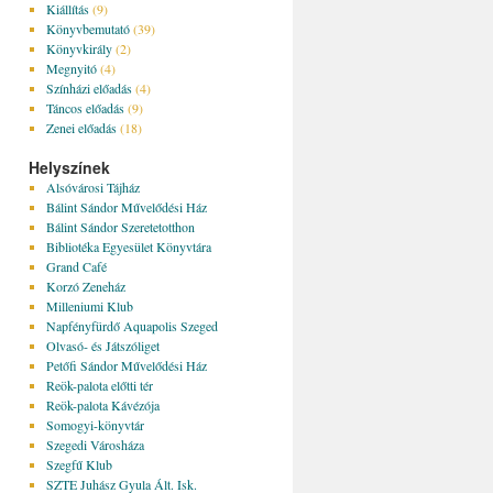
Kiállítás
(9)
Könyvbemutató
(39)
Könyvkirály
(2)
Megnyitó
(4)
Színházi előadás
(4)
Táncos előadás
(9)
Zenei előadás
(18)
Helyszínek
Alsóvárosi Tájház
Bálint Sándor Művelődési Ház
Bálint Sándor Szeretetotthon
Bibliotéka Egyesület Könyvtára
Grand Café
Korzó Zeneház
Milleniumi Klub
Napfényfürdő Aquapolis Szeged
Olvasó- és Játszóliget
Petőfi Sándor Művelődési Ház
Reök-palota előtti tér
Reök-palota Kávézója
Somogyi-könyvtár
Szegedi Városháza
Szegfű Klub
SZTE Juhász Gyula Ált. Isk.