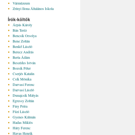
Vármúzeum
Zrínyi Ilona Általános Iskola
Írók-költők
Árpás Károly
Bán Teréz
Bencsik Orsolya
Bene Zoltán
Benkő László
Berecz András
Berta Ádám
Beszédes István
Bozsik Péter
Cserjés Katalin
Csík Mónika
Darvasi Ferenc
Darvasi László
Dunajcsik Mátyás
Egressy Zoltán
Finy Petra
Füzi László
Gyenes Kálmán
Hadas Miklós
Háry Ferenc
Havas Henrik