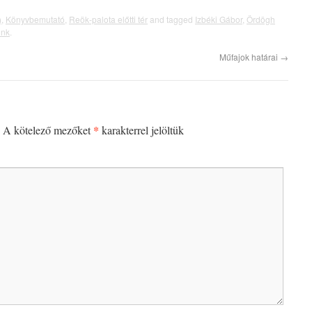
)
,
Könyvbemutató
,
Reök-palota előtti tér
and tagged
Izbéki Gábor
,
Ördögh
ink
.
Műfajok határai
→
*
A kötelező mezőket
karakterrel jelöltük