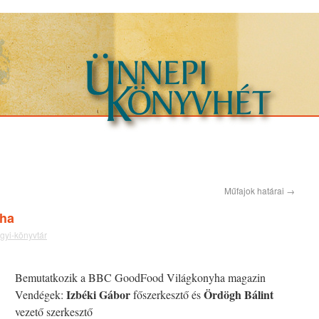
Műfajok határai
→
ha
yi-könyvtár
Bemutatkozik a BBC GoodFood Világkonyha magazin
Izbéki Gábor
Ördögh Bálint
Vendégek:
főszerkesztő és
vezető szerkesztő