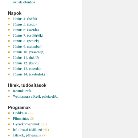
okostelefonhoz
Napok
Június 4. (hétfő)
Június 5. (kedd)
Június 6. (szerda)
Június 7. (csütörtök)
Június 8. (péntek)
Június 9. (szombat)
Június 10. (vasárnap)
Június 11. (hétfő)
Június 12. (kedd)
Június 13. (szerda)
Június 14. (csütörtök)
Hírek, tudósítások
Rólunk írták
Webkamera a Reök-palota előtt
Programok
Dedikálás
(7)
Filmvetítés
(2)
Gyerekprogramok
(22)
Író-olvasó találkozó
(41)
Játékok, pályázatok
(7)