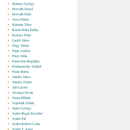
Hetényi György
Horváth Dezső
Horváth Péter
Józsa Márta
Kármán Tibor
Kenéz Heka Etelka
Korniss Péter
Lackfi János
Nagy Tamás
Papp Andrea
Pásty Júlia
Paulovkin Boglárka
Podmaniczky Szilárd
Punk Mária
Sándor János
Sándor Zoltán
Sári László
Savanya István
Simai Mihály
Sopotnik Zoltán
Spiró György
Szabó Bogár Erzsébet
Szabó Pál
Szabó Róbert Csaba
Szabó T. Anna