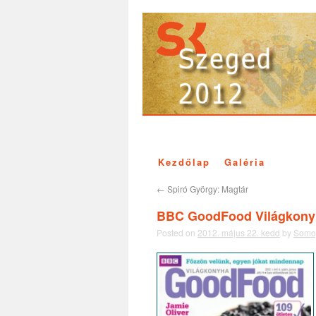
Kezdőlap
Galéria
←
Spiró György: Magtár
BBC GoodFood Világkony
Posted on
2012. május 22. kedd
by
Somog