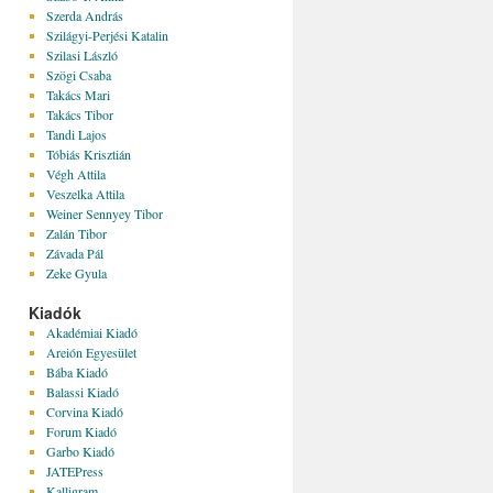
Szerda András
Szilágyi-Perjési Katalin
Szilasi László
Szögi Csaba
Takács Mari
Takács Tibor
Tandi Lajos
Tóbiás Krisztián
Végh Attila
Veszelka Attila
Weiner Sennyey Tibor
Zalán Tibor
Závada Pál
Zeke Gyula
Kiadók
Akadémiai Kiadó
Areión Egyesület
Bába Kiadó
Balassi Kiadó
Corvina Kiadó
Forum Kiadó
Garbo Kiadó
JATEPress
Kalligram