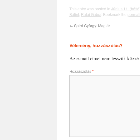
This entry was posted in
Június 11. (hétfő
Bálint
,
Rafai Gábor
. Bookmark the
permal
←
Spiró György: Magtár
Vélemény, hozzászólás?
Az e-mail címet nem tesszük közzé.
Hozzászólás
*