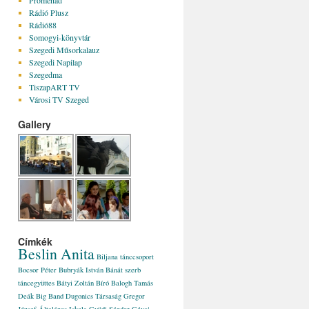
Promenad
Rádió Plusz
Rádió88
Somogyi-könyvtár
Szegedi Műsorkalauz
Szegedi Napilap
Szegedma
TiszapART TV
Városi TV Szeged
Gallery
Címkék
Beslin Anita
Biljana tánccsoport
Bocsor Péter
Bubryák István
Bánát szerb
táncegyüttes
Bátyi Zoltán
Bíró Balogh Tamás
Deák Big Band
Dugonics Társaság
Gregor
József Általános Iskola
Gyüdi Sándor
Gévai