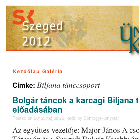
Kezdőlap
Galéria
Biljana tánccsoport
Címke:
Bolgár táncok a karcagi Biljana
előadásában
Posted on
2012. május 22. kedd
by
Somogyi-könyvtár
Az együttes vezetője: Major János A cso
Társaság és a Szegedi Bolgár Kisebbsé