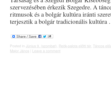
szervezésében érkezik Szegedre. A tánce
ritmusok és a bolgár kultúra iránti szeret
terjesztik a bolgár tradicionális kultúr
Posted in
Június 9. (szombat)
,
Reök-palota előtti tér
,
Táncos elő
Major János
|
Leave a comment