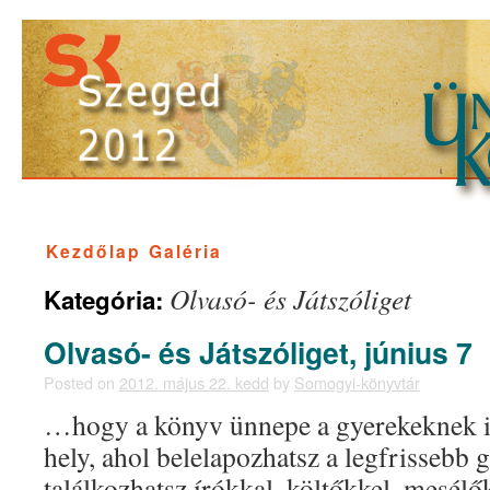
Kezdőlap
Galéria
Olvasó- és Játszóliget
Kategória:
Olvasó- és Játszóliget, június 7
Posted on
2012. május 22. kedd
by
Somogyi-könyvtár
…hogy a könyv ünnepe a gyerekeknek i
hely, ahol belelapozhatsz a legfrissebb
találkozhatsz írókkal, költőkkel, mesélő