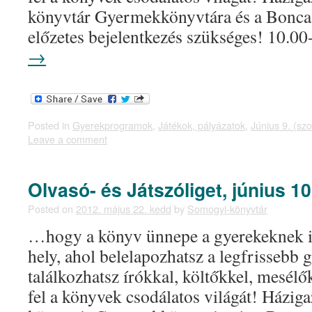
könyvtár Gyermekkönyvtára és a Bonc
előzetes bejelentkezés szükséges! 10.
→
Posted in
Gyerekprogramok
,
Játékok, pályázatok
,
Június 9. (sz
Leave a comment
Olvasó- és Játszóliget, június 10
Posted on
2012. május 22. kedd
by
Somogyi-könyvtár
…hogy a könyv ünnepe a gyerekeknek i
hely, ahol belelapozhatsz a legfrissebb
találkozhatsz írókkal, költőkkel, mesélő
fel a könyvek csodálatos világát! Házig