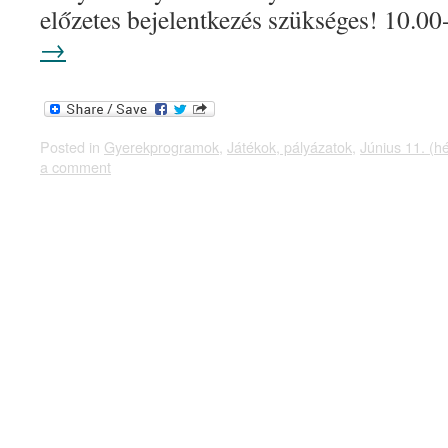
előzetes bejelentkezés szükséges! 10
→
Posted in
Gyerekprogramok
,
Játékok, pályázatok
,
Június 11. (hé
a comment