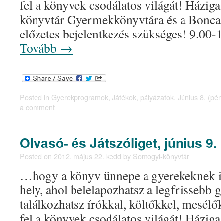
fel a könyvek csodálatos világát! Házig
könyvtár Gyermekkönyvtára és a Bonc
előzetes bejelentkezés szükséges! 9.0
Tovább
→
Posted in
Gyerekprogramok
,
Játékok, pályázatok
,
Június 8. (pé
a comment
Olvasó- és Játszóliget, június 9.
Posted on
2012. május 22. kedd
by
Somogyi-könyvtár
…hogy a könyv ünnepe a gyerekeknek i
hely, ahol belelapozhatsz a legfrissebb
találkozhatsz írókkal, költőkkel, mesélő
fel a könyvek csodálatos világát! Házig