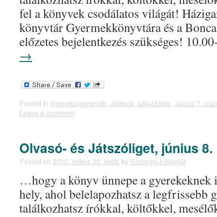
fel a könyvek csodálatos világát! Házig
könyvtár Gyermekkönyvtára és a Bonc
előzetes bejelentkezés szükséges! 10
→
Posted in
Gyerekprogramok
,
Játékok, pályázatok
,
Június 7. (csü
Leave a comment
Olvasó- és Játszóliget, június 8.
Posted on
2012. május 22. kedd
by
Somogyi-könyvtár
…hogy a könyv ünnepe a gyerekeknek i
hely, ahol belelapozhatsz a legfrissebb
találkozhatsz írókkal, költőkkel, mesélő