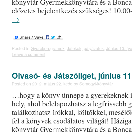
könyvtár Gyermekkönyvtára és a Bonc
előzetes bejelentkezés szükséges! 10
→
Posted in
Gyerekprogramok
,
Játékok, pályázatok
,
Június 10. (v
Leave a comment
Olvasó- és Játszóliget, június 11
Posted on
2012. május 22. kedd
by
Somogyi-könyvtár
…hogy a könyv ünnepe a gyerekeknek i
hely, ahol belelapozhatsz a legfrissebb
találkozhatsz írókkal, költőkkel, mesélő
fel a könyvek csodálatos világát! Házig
könyvtár Gyermekkönyvtára és a Bonc