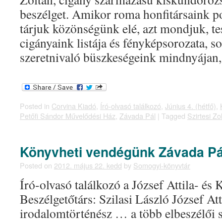
beszélget. Amikor roma honfitársaink po
tárjuk közönségünk elé, azt mondjuk, te
cigányaink listája és fényképsorozata, so
szeretnivaló büszkeségeink mindnyája
Posted in
Corvina Kiadó
,
Író-olvasó találkozó
,
Június 4. (hétfő)
,
Petőfi Sándor Művelődési Ház
,
Závada Pál
|
Tagged
Szirtesi Zo
Könyvheti vendégünk Závada Pá
Posted on
2012. május 22. kedd
by
Somogyi-könyvtár
Író-olvasó találkozó a József Attila- és 
Beszélgetőtárs: Szilasi László József Atti
irodalomtörténész … a több elbeszélői 