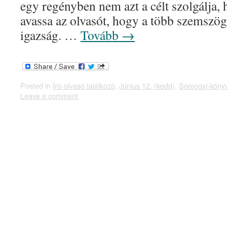
egy regényben nem azt a célt szolgálja
avassa az olvasót, hogy a több szemszög
igazság. …
Tovább
→
Posted in
Író-olvasó találkozó
,
Június 12. (kedd)
,
Somogyi-könyv
Leave a comment