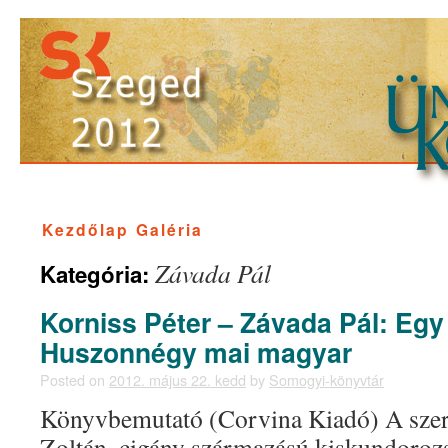
Kezdőlap
Galéria
Závada Pál
Kategória:
Korniss Péter – Závada Pál: Egy
Huszonnégy mai magyar
Posted on
2012. május 22. kedd
by
Somogyi-könyvtár
Könyvbemutató (Corvina Kiadó) A szerz
Zoltán, cigány származású kiskundoroz