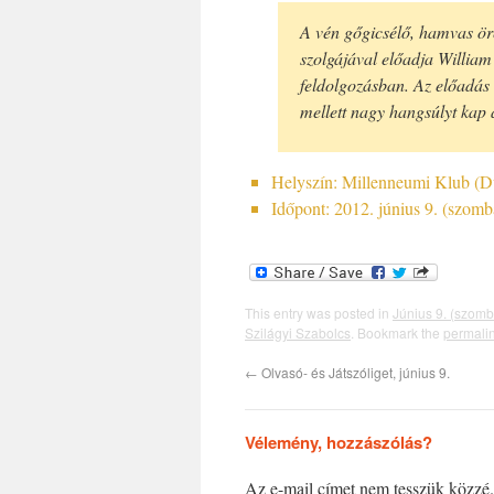
A vén gőgicsélő, hamvas öre
szolgájával előadja William
feldolgozásban. Az előadás 
mellett nagy hangsúlyt kap a
Helyszín: Millenneumi Klub (Du
Időpont: 2012. június 9. (szomb
This entry was posted in
Június 9. (szomb
Szilágyi Szabolcs
. Bookmark the
permali
←
Olvasó- és Játszóliget, június 9.
Vélemény, hozzászólás?
Az e-mail címet nem tesszük közzé.