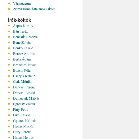
Vármúzeum
Zrínyi Ilona Általános Iskola
Írók-költők
Árpás Károly
Bán Teréz
Bencsik Orsolya
Bene Zoltán
Benkő László
Berecz András
Berta Ádám
Beszédes István
Bozsik Péter
Cserjés Katalin
Csík Mónika
Darvasi Ferenc
Darvasi László
Dunajcsik Mátyás
Egressy Zoltán
Finy Petra
Füzi László
Gyenes Kálmán
Hadas Miklós
Háry Ferenc
Havas Henrik