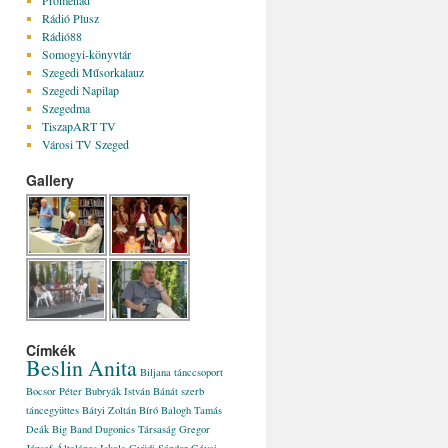
Promenad
Rádió Plusz
Rádió88
Somogyi-könyvtár
Szegedi Műsorkalauz
Szegedi Napilap
Szegedma
TiszapART TV
Városi TV Szeged
Gallery
Címkék
Beslin Anita
Biljana tánccsoport
Bocsor Péter
Bubryák István
Bánát szerb
táncegyüttes
Bátyi Zoltán
Bíró Balogh Tamás
Deák Big Band
Dugonics Társaság
Gregor
József Általános Iskola
Gyüdi Sándor
Gévai