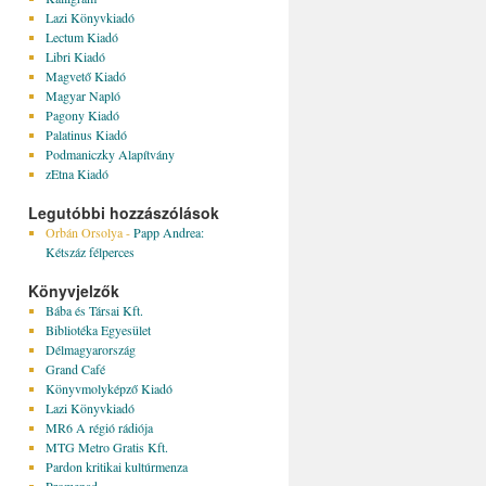
Lazi Könyvkiadó
Lectum Kiadó
Libri Kiadó
Magvető Kiadó
Magyar Napló
Pagony Kiadó
Palatinus Kiadó
Podmaniczky Alapítvány
zEtna Kiadó
Legutóbbi hozzászólások
Orbán Orsolya
-
Papp Andrea:
Kétszáz félperces
Könyvjelzők
Bába és Társai Kft.
Bibliotéka Egyesület
Délmagyarország
Grand Café
Könyvmolyképző Kiadó
Lazi Könyvkiadó
MR6 A régió rádiója
MTG Metro Gratis Kft.
Pardon kritikai kultúrmenza