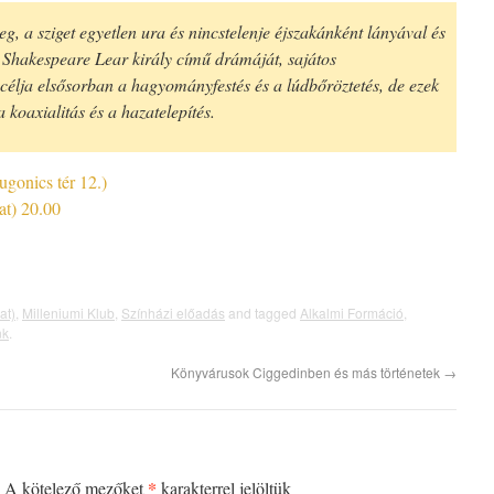
g, a sziget egyetlen ura és nincstelenje éjszakánként lányával és
 Shakespeare Lear király című drámáját, sajátos
célja elsősorban a hagyományfestés és a lúdbőröztetés, de ezek
 koaxialitás és a hazatelepítés.
gonics tér 12.)
at) 20.00
at)
,
Milleniumi Klub
,
Színházi előadás
and tagged
Alkalmi Formáció
,
nk
.
Könyvárusok Ciggedinben és más történetek
→
*
A kötelező mezőket
karakterrel jelöltük