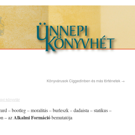
Könyvárusok Ciggedinben és más történetek
→
yi-könyvtár
rd – bootleg – moralitás – burleszk – dadaista – statikus –
Alkalmi Formáció
ion – az
bemutatója