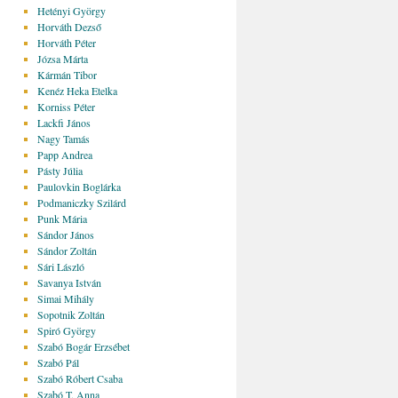
Hetényi György
Horváth Dezső
Horváth Péter
Józsa Márta
Kármán Tibor
Kenéz Heka Etelka
Korniss Péter
Lackfi János
Nagy Tamás
Papp Andrea
Pásty Júlia
Paulovkin Boglárka
Podmaniczky Szilárd
Punk Mária
Sándor János
Sándor Zoltán
Sári László
Savanya István
Simai Mihály
Sopotnik Zoltán
Spiró György
Szabó Bogár Erzsébet
Szabó Pál
Szabó Róbert Csaba
Szabó T. Anna