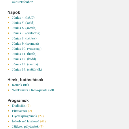
okostelefonhoz
Napok
Június 4. (hétfő)
Június 5. (kedd)
Június 6. (szerda)
Június 7. (csütörtök)
Június 8. (péntek)
Június 9. (szombat)
Június 10. (vasárnap)
Június 11. (hétfő)
Június 12. (kedd)
Június 13. (szerda)
Június 14. (csütörtök)
Hírek, tudósítások
Rólunk írták
Webkamera a Reök-palota előtt
Programok
Dedikálás
(7)
Filmvetítés
(2)
Gyerekprogramok
(22)
Író-olvasó találkozó
(41)
Játékok, pályázatok
(7)