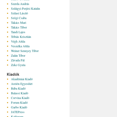
Szerda András
Szilágyi-Perjési Katalin
Szilasi László
Szögi Csaba
Takács Mari
Takács Tibor
Tandi Lajos
Tóbiás Krisztián
Végh Attila
Veszelka Attila
Weiner Sennyey Tibor
Zalán Tibor
Závada Pál
Zeke Gyula
Kiadók
Akadémiai Kiadó
Areión Egyesület
Bába Kiadó
Balassi Kiadó
Corvina Kiadó
Forum Kiadó
Garbo Kiadó
JATEPress
Kalligram