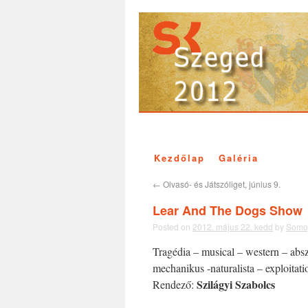
Kezdőlap
Galéria
←
Olvasó- és Játszóliget, június 9.
Lear And The Dogs Show
Posted on
2012. május 22. kedd
by
Somog
Tragédia – musical – western – abszu
mechanikus -naturalista – exploitat
Szilágyi Szabolcs
Rendező: